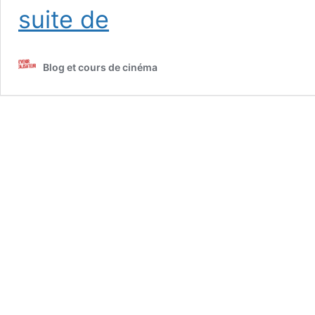
Comment
suite de
devenir
actrice
ou
Blog et cours de cinéma
acteur
?