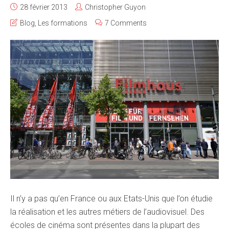
28 février 2013
Christopher Guyon
Blog
,
Les formations
7 Comments
Il n’y a pas qu’en France ou aux Etats-Unis que l’on étudie
la réalisation et les autres métiers de l’audiovisuel. Des
écoles de cinéma sont présentes dans la plupart des