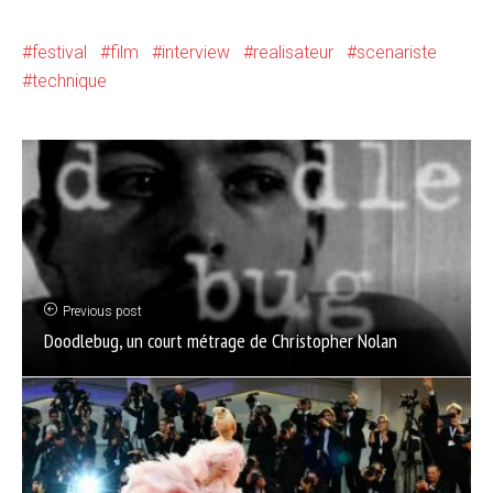
festival
film
interview
realisateur
scenariste
technique
Previous post
Doodlebug, un court métrage de Christopher Nolan