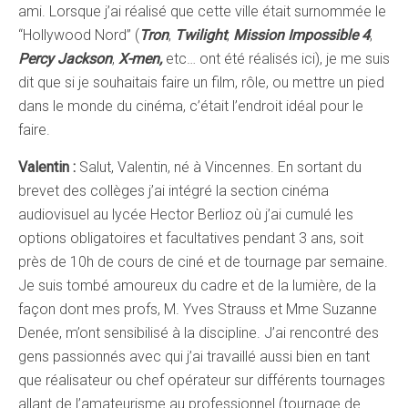
ami. Lorsque j’ai réalisé que cette ville était surnommée le
“Hollywood Nord” (
Tron
,
Twilight
,
Mission Impossible 4
,
Percy Jackson
,
X-men,
etc… ont été réalisés ici), je me suis
dit que si je souhaitais faire un film, rôle, ou mettre un pied
dans le monde du cinéma, c’était l’endroit idéal pour le
faire.
Valentin :
Salut, Valentin, né à Vincennes. En sortant du
brevet des collèges j’ai intégré la section cinéma
audiovisuel au lycée Hector Berlioz où j’ai cumulé les
options obligatoires et facultatives pendant 3 ans, soit
près de 10h de cours de ciné et de tournage par semaine.
Je suis tombé amoureux du cadre et de la lumière, de la
façon dont mes profs, M. Yves Strauss et Mme Suzanne
Denée, m’ont sensibilisé à la discipline. J’ai rencontré des
gens passionnés avec qui j’ai travaillé aussi bien en tant
que réalisateur ou chef opérateur sur différents tournages
allant de l’amateurisme au professionnel (tournage de