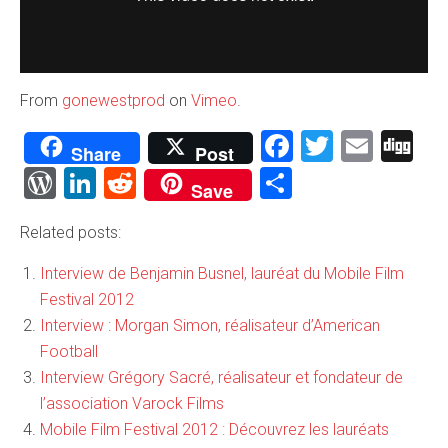
From
gonewestprod
on
Vimeo
.
Facebook
Twitter
Emai
Di
Share
Post
WordPress
LinkedIn
Reddit
Partager
Save
Related posts:
Interview de Benjamin Busnel, lauréat du Mobile Film
Festival 2012
Interview : Morgan Simon, réalisateur d’American
Football
Interview Grégory Sacré, réalisateur et fondateur de
l’association Varock Films
Mobile Film Festival 2012 : Découvrez les lauréats