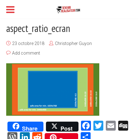
aspect_ratio_ecran
23 octobre 2018
Christopher Guyon
Add comment
Facebook
Twitter
Emai
Di
Share
Post
WordPress
LinkedIn
Reddit
Partager