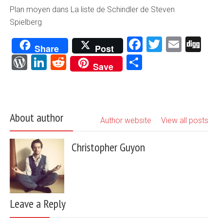
Plan moyen dans La liste de Schindler de Steven
Spielberg
Facebook
Twitter
Emai
Di
Share
Post
WordPress
LinkedIn
Reddit
Partager
Save
About author
Author website
View all posts
Christopher Guyon
Leave a Reply