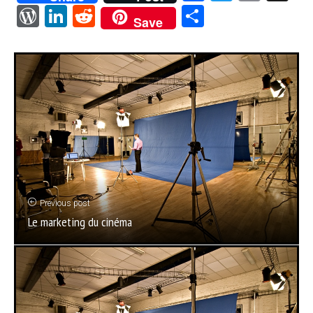
WordPress
LinkedIn
Reddit
Partager
Save
Previous post
Le marketing du cinéma