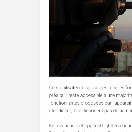
Ce stabilisateur dispose des mêmes fon
près qu’il reste accessible à une majorité
fonctionnalités proposées par l’appareil 
steadicam, il ne disposera pas de harn
En revanche, cet appareil high-tech béné