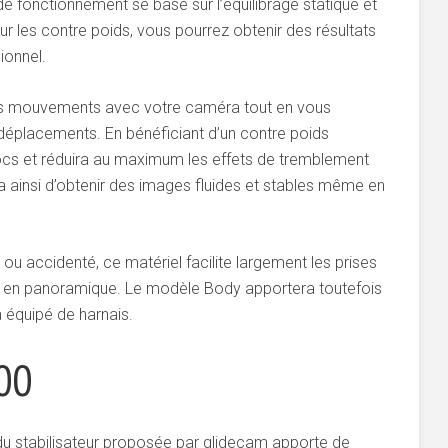
e fonctionnement se base sur l’équilibrage statique et
r les contre poids, vous pourrez obtenir des résultats
ionnel.
 vos mouvements avec votre caméra tout en vous
 déplacements. En bénéficiant d’un contre poids
chocs et réduira au maximum les effets de tremblement
 ainsi d’obtenir des images fluides et stables même en
.
t ou accidenté, ce matériel facilite largement les prises
e en panoramique. Le modèle Body apportera toutefois
a équipé de harnais.
00
du stabilisateur proposée par glidecam apporte de