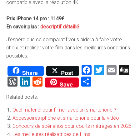
compatible avec la résolution 4K.
Prix iPhone 14 pro : 1149€
En savoir plus :
descriptif détaillé
J’espère que ce comparatif vous aidera à faire votre
choix et réaliser votre film dans les meilleures conditions
possibles.
Facebook
Twitter
Emai
Di
Share
Post
WordPress
LinkedIn
Reddit
Partager
Save
Related posts:
Quel matériel pour filmer avec un smartphone ?
Accessoires iphone et smartphone pour la vidéo
Concours de scénarios pour courts métrages en 2026
Les meilleures réalisatrices de films