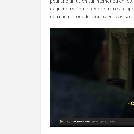
pour une diffusion sur internet ou en fe
gagner en visibilité si votre film est dis
comment procéder pour créer vos sous tit