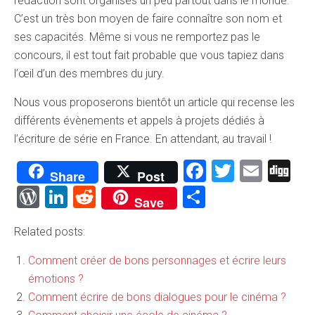
rédaction sont organisés un peu partout dans le monde.
C’est un très bon moyen de faire connaître son nom et
ses capacités. Même si vous ne remportez pas le
concours, il est tout fait probable que vous tapiez dans
l’œil d’un des membres du jury.
Nous vous proposerons bientôt un article qui recense les
différents évènements et appels à projets dédiés à
l’écriture de série en France. En attendant, au travail !
Facebook
Twitter
Emai
Di
Share
Post
WordPress
LinkedIn
Reddit
Partager
Save
Related posts:
Comment créer de bons personnages et écrire leurs
émotions ?
Comment écrire de bons dialogues pour le cinéma ?