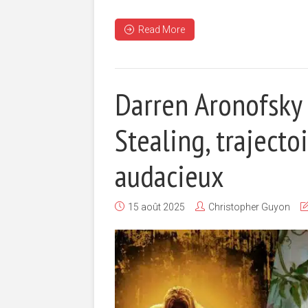
Read More
Darren Aronofsky 
Stealing, trajecto
audacieux
15 août 2025
Christopher Guyon