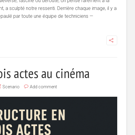
leversé, fasciné ou dérouté, on pense rarement à la
ent, a sculpté notre ressenti. Derrière chaque image, il y a
, épaulé par toute une équipe de techniciens —
rois actes au cinéma
Scenario
Add comment