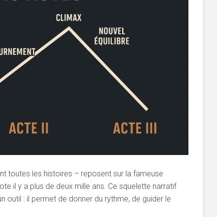
nt toutes les histoires – reposent sur la fameuse
ote il y a plus de deux mille ans. Ce squelette narratif
n outil : il permet de donner du rythme, de guider le