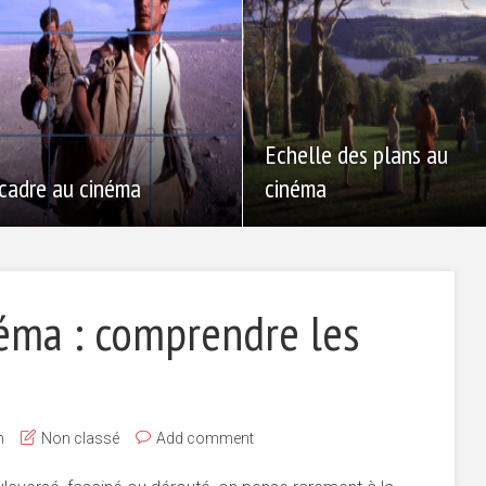
Echelle des plans au
 cadre au cinéma
cinéma
néma : comprendre les
n
Non classé
Add comment