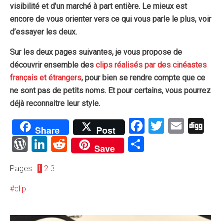
visibilité et d’un marché à part entière. Le mieux est
encore de vous orienter vers ce qui vous parle le plus, voir
d’essayer les deux.
Sur les deux pages suivantes, je vous propose de
découvrir ensemble des
clips réalisés par des cinéastes
français et étrangers
, pour bien se rendre compte que ce
ne sont pas de petits noms. Et pour certains, vous pourrez
déjà reconnaitre leur style.
Facebook
Twitter
Emai
Di
Share
Post
WordPress
LinkedIn
Reddit
Partager
Save
Pages :
1
2
3
clip