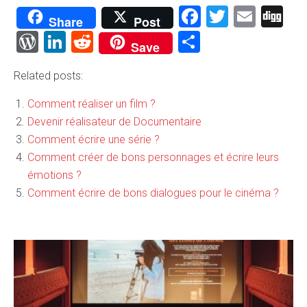
Facebook
Twitter
Emai
Di
Share
Post
WordPress
LinkedIn
Reddit
Partager
Save
Related posts:
Comment réaliser un film ?
Devenir réalisateur de Documentaire
Comment écrire une série ?
Comment créer de bons personnages et écrire leurs
émotions ?
Comment écrire de bons dialogues pour le cinéma ?