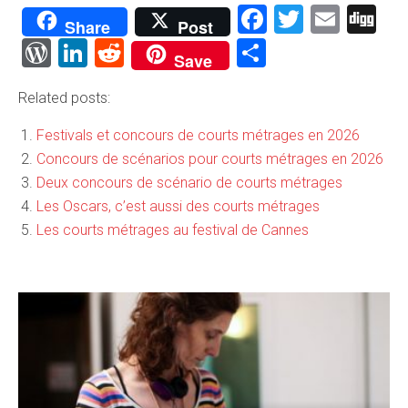
Facebook
Twitter
Emai
Di
Share
Post
WordPress
LinkedIn
Reddit
Partager
Save
Related posts:
Festivals et concours de courts métrages en 2026
Concours de scénarios pour courts métrages en 2026
Deux concours de scénario de courts métrages
Les Oscars, c’est aussi des courts métrages
Les courts métrages au festival de Cannes